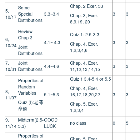
Chap. 2 Exer. 53
Some
5,
Special
3.3~3.4
3
3
Chap. 3, Exer.
10/17
Distributions
8,9,19, 20
Review
Quiz 1: 2.5-3.3
Chap 3
6,
4.1~ 4.3
3
3
Chap. 4, Exer.
10/24
Joint
1,2,3,4,6
Distributions
7,
Joint
Chap. 4, Exer.
4.4~4.6
3
3
10/31
Distributions
11,12,13,14,15
Quiz 1 3.4-5.4 or 5.5
Properties of
Random
Chap. 4, Exer.
8,
Variables
5.1~5.3
16,17,18,20,22
3
3
11/07
Quiz (I):老師
Chap. 5, Exer.
命題
1,2,3,4
9,
Midterm(2.5-
GOOD
no class
0
5
11/14
5.3)
LUCK
Properties of
Chap. 5, Exer.