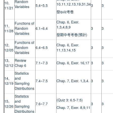
Random
10,
10,11,12,13,19,31,34
5.4~5.5
3
3
Variables
11/21
發quiz考卷
Chap. 6, Exer.
Functions of
11,
1,3,4,8,9
Random
6.1~6.4
3
3
11/28
Variables
發期中考考卷(預計)
Functions of
12,
Chap. 6, Exer.
Random
6.4~6.5
3
3
12/05
11,13,14,15
Variables
13,
Review
7.1~7.3
Chap. 6, Exer. 16,17
3
3
12/12
Chap 6
Statistics
14,
and
7.4~7.5
Chap. 7, Exer. 1,3,4.
3
3
12/19
Sampling
Distributions
Statistics
(Quiz 3: 6.5-7.5)
15,
and
7.6~7.7
3
3
12/26
Sampling
Chap. 7, Exer. 8,9,11
Distributions