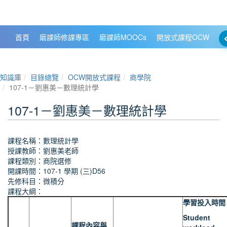
政大數位知識城 NCCU DKB
首頁
磨課師修課專區
磨課師MOOCs
開放式課程OCW
大
知識庫
目錄總覽
OCW開放式課程
商學院
107-1－劉惠美－數理統計學
107-1－劉惠美－數理統計學
課程名稱：數理統計學
授課教師：劉惠美老師
課程類別：商院選修
開課時間：107-1 學期 (三)D56
先修科目：微積分
課程大綱：
學習投入時間
Student
課程內容與