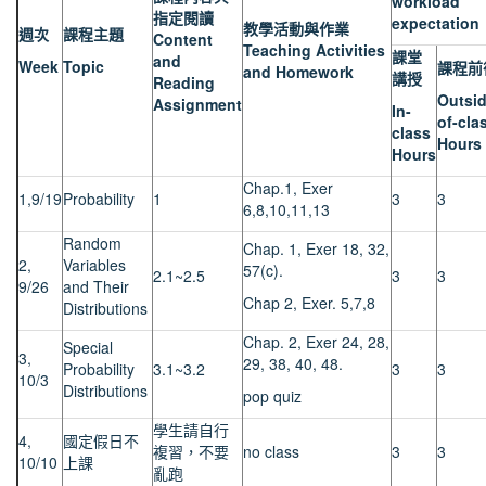
workload
指定閱讀
expectation
教學活動與作業
週次
課程主題
Content
Teaching Activities
課堂
and
Week
Topic
課程前
and Homework
講授
Reading
Outsid
Assignment
In-
of-cla
class
Hours
Hours
Chap.1, Exer
1,9/19
Probability
1
3
3
6,8,10,11,13
Random
Chap. 1, Exer 18, 32,
2,
Variables
57(c).
2.1~2.5
3
3
9/26
and Their
Chap 2, Exer. 5,7,8
Distributions
Chap. 2, Exer 24, 28,
Special
3,
29, 38, 40, 48.
Probability
3.1~3.2
3
3
10/3
Distributions
pop quiz
學生請自行
4,
國定假日不
複習，不要
no class
3
3
10/10
上課
亂跑