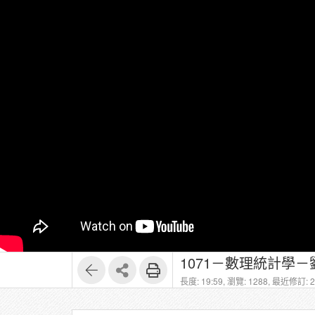
1071－數理統計學－劉
長度: 19:59,
瀏覽: 1288,
最近修訂: 20