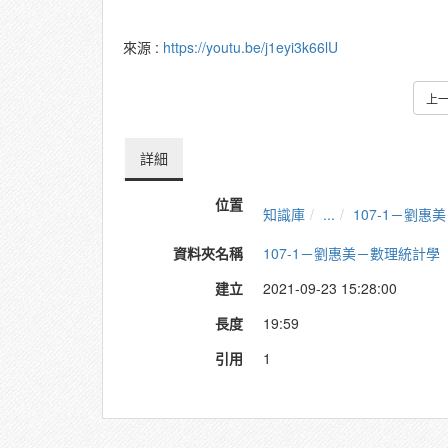
來源 :
https://youtu.be/j1eyi3k66lU
上
詳細
位置
知識庫
...
107-1－劉惠
資料夾名稱
107-1－劉惠美－數理統計學
建立
2021-09-23 15:28:00
長度
19:59
引用
1