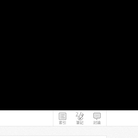
索引
筆記
討論