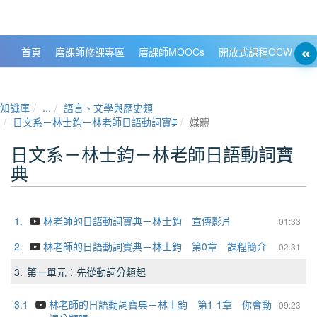
政大數位知識城 NCCU DKB
首頁
磨課師修課專區
磨課師MOOCs
開放式課程OCW
大
知識庫
...
語言、文學與歷史類
日文系－林士鈞－林老師日語動詞寶典
媒體
日文系－林士鈞－林老師日語動詞寶
典
1.
林老師的日語動詞寶典－林士鈞 宣傳影片
01:33
2.
林老師的日語動詞寶典－林士鈞 第0章 課程簡介
02:31
3.
第一單元：先從動詞分類起
3.1
林老師的日語動詞寶典－林士鈞 第1-1章 你會動
09:23