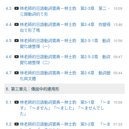
4.3
林老師的日語動詞寶典－林士鈞 第2-3章 第二、
10:09
三類動詞的て形
4.4
林老師的日語動詞寶典－林士鈞 第2-4章 你變得
13:46
出て形了嗎
4.5
林老師的日語動詞寶典－林士鈞 第2-5-1章 動詞
10:56
變化總整理（一）
4.6
林老師的日語動詞寶典－林士鈞 第2-5-2章 動詞
09:47
變化總整理（二）
4.7
林老師的日語動詞寶典－林士鈞 第2-6章 動詞變
05:44
化與文體
5.
第三單元：傳說中的連用形
5.1
林老師的日語動詞寶典－林士鈞 第3-1章 「～ま
10:56
す」「～ません」「～ました」「～ませんでし
た」
5.2
林老師的日語動詞寶典－林士鈞 第3-2章 「～ま
07:23