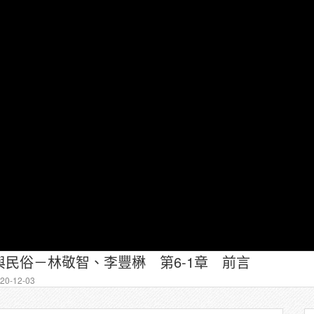
民俗－林敬智、李豐楙 第6-1章 前言
0-12-03