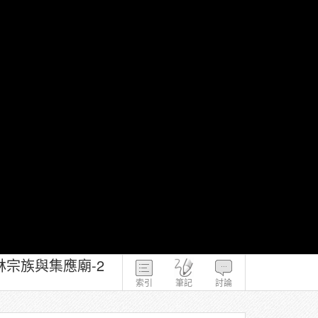
宗族與集應廟-2
索引
筆記
討論