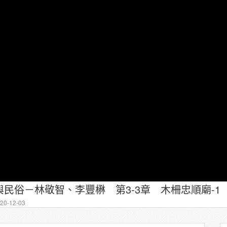
民俗－林敬智、李豐楙 第3-3章 木柵忠順廟-1
0-12-03