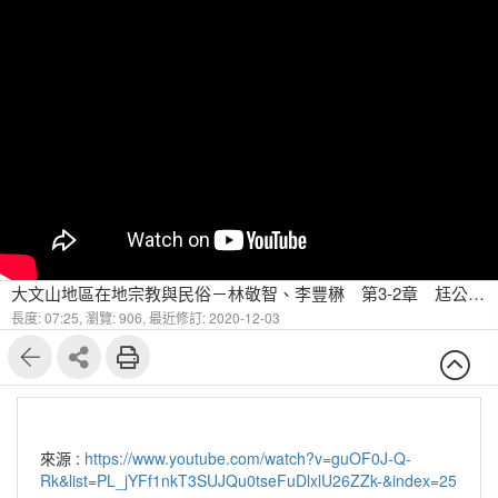
大文山地區在地宗教與民俗－林敬智、李豐楙 第3-2章 尪公/雙忠/保儀大夫保儀尊王信仰簡介 -4
長度: 07:25,
瀏覽: 906,
最近修訂: 2020-12-03
來源 :
https://www.youtube.com/watch?v=guOF0J-Q-
Rk&list=PL_jYFf1nkT3SUJQu0tseFuDlxlU26ZZk-&index=25