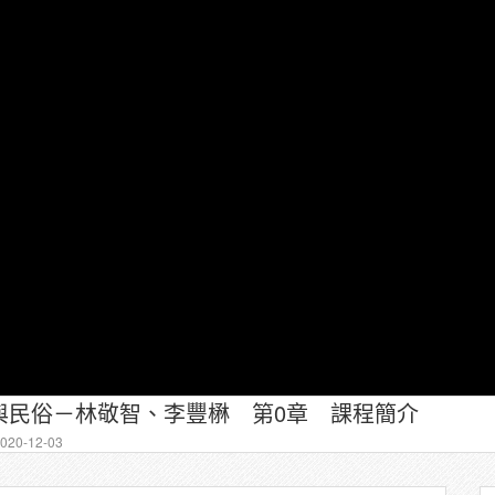
與民俗－林敬智、李豐楙 第0章 課程簡介
20-12-03