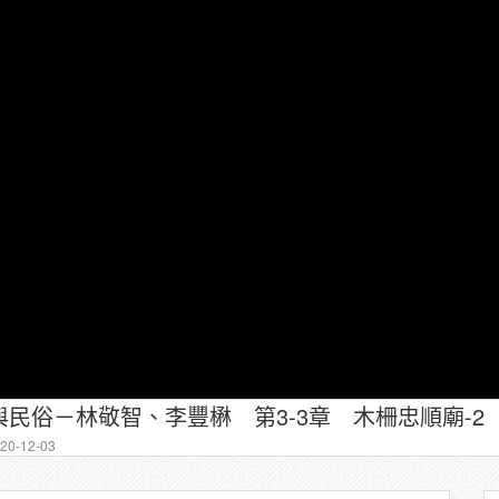
民俗－林敬智、李豐楙 第3-3章 木柵忠順廟-2
0-12-03