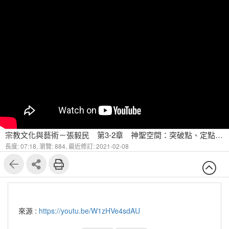
宗教文化與藝術－張毅民 第3-2章 神聖空間：突破點、定點、中心軸、聖顯
長度: 07:18,
瀏覽: 884,
最近修訂: 2021-02-08
來源 :
https://youtu.be/W1zHVe4sdAU