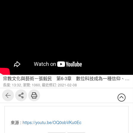
宗教文化與藝術－張毅民 第6-3章 數位科技成為一種信仰、甚至宗教(三)
長度: 13:32,
瀏覽: 1060,
最近修訂: 2021-02-08
來源 :
https://youtu.be/OQ0obVKu0Ec