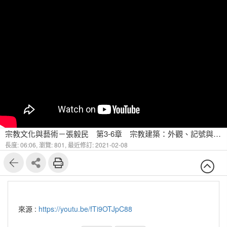
宗教文化與藝術－張毅民 第3-6章 宗教建築：外觀、記號與意義(二)
長度: 06:06,
瀏覽: 801,
最近修訂: 2021-02-08
來源 :
https://youtu.be/fTi9OTJpC88