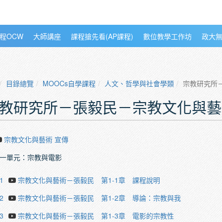
程OCW
大師講座
課程搶先看(AP課程)
數位教學工作坊
政大
目錄總覽
MOOCs自學課程
人文、哲學與社會學類
宗教研究所
教研究所－張毅民－宗教文化與藝
宗教文化與藝術 宣傳
一單元：宗教與電影
1
宗教文化與藝術－張毅民 第1-1章 課程說明
2
宗教文化與藝術－張毅民 第1-2章 導論：宗教與我
3
宗教文化與藝術－張毅民 第1-3章 電影的宗教性