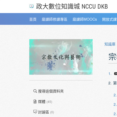
政大數位知識城 NCCU DKB
首頁
磨課師修課專區
磨課師MOOCs
開放式課
知識庫
宗
1.
2.
第
搜尋這個資料夾
2.
媒體
(45)
2.
討論區
(0)
2.