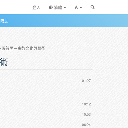
登入
繁體
無限誌
－張毅民－宗教文化與藝術
術
01:27
10:12
10:53
06:24