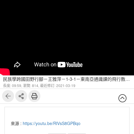
民族學跨國田野行腳－王雅萍－1-3-1－東南亞通識課的飛行教室拓展海外課程(一)
長度: 09:59,
瀏覽: 814,
最近修訂: 2021-03-19
來源 :
https://youtu.be/RlVsS8GPBqo