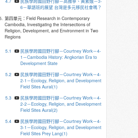
4.7
民族學跨國田野行腳－高雅寧、黃素娥－3-
6－華語班的展望 台灣是多元移民社會嗎？
5.
第四單元：Field Research in Contemporary
Cambodia, Investigating the Intersections of
Religion, Development, and Environment in Two
Regions
5.1
民族學跨國田野行腳－Courtney Work－4-
1－Cambodia History: Angkorian Era to
Development State
5.2
民族學跨國田野行腳－Courtney Work－4-
2-1－Ecology, Religion, and Development
Field Sites Aural(1)
5.3
民族學跨國田野行腳－Courtney Work－4-
2-2－Ecology, Religion, and Development
Field Sites Aural(2)
5.4
民族學跨國田野行腳－Courtney Work－4-
3-1－Ecology, Religion, and Development
Field Sites Prey Lang(1)