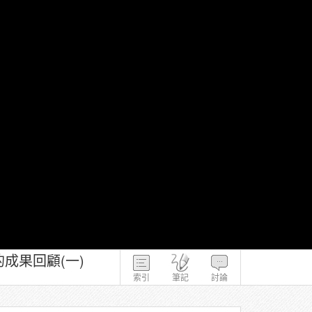
成果回顧(一)
索引
筆記
討論