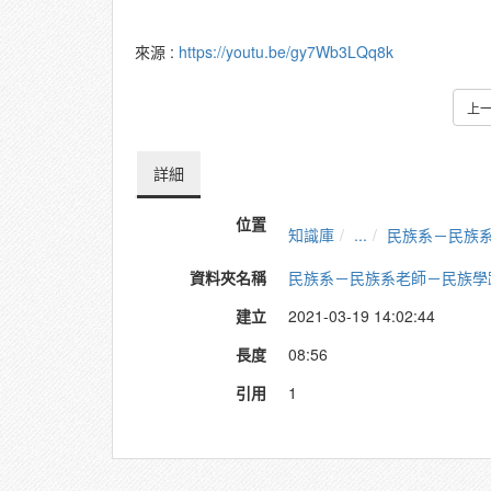
來源 :
https://youtu.be/gy7Wb3LQq8k
上
詳細
位置
知識庫
...
民族系－民族
資料夾名稱
民族系－民族系老師－民族學
建立
2021-03-19 14:02:44
長度
08:56
引用
1