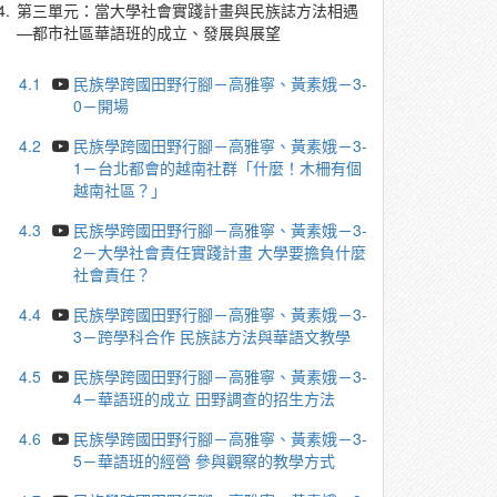
4.
第三單元：當大學社會實踐計畫與民族誌方法相遇
—都市社區華語班的成立、發展與展望
4.1
民族學跨國田野行腳－高雅寧、黃素娥－3-
0－開場
4.2
民族學跨國田野行腳－高雅寧、黃素娥－3-
1－台北都會的越南社群「什麼！木柵有個
越南社區？」
4.3
民族學跨國田野行腳－高雅寧、黃素娥－3-
2－大學社會責任實踐計畫 大學要擔負什麼
社會責任？
4.4
民族學跨國田野行腳－高雅寧、黃素娥－3-
3－跨學科合作 民族誌方法與華語文教學
4.5
民族學跨國田野行腳－高雅寧、黃素娥－3-
4－華語班的成立 田野調查的招生方法
4.6
民族學跨國田野行腳－高雅寧、黃素娥－3-
5－華語班的經營 參與觀察的教學方式