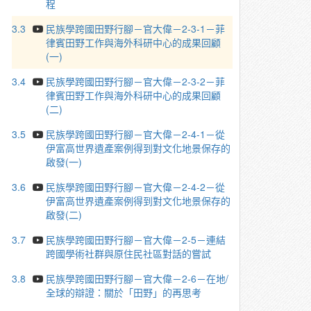
程
3.3
民族學跨國田野行腳－官大偉－2-3-1－菲
律賓田野工作與海外科研中心的成果回顧
(一)
3.4
民族學跨國田野行腳－官大偉－2-3-2－菲
律賓田野工作與海外科研中心的成果回顧
(二)
3.5
民族學跨國田野行腳－官大偉－2-4-1－從
伊富高世界遺產案例得到對文化地景保存的
啟發(一)
3.6
民族學跨國田野行腳－官大偉－2-4-2－從
伊富高世界遺產案例得到對文化地景保存的
啟發(二)
3.7
民族學跨國田野行腳－官大偉－2-5－連結
跨國學術社群與原住民社區對話的嘗試
3.8
民族學跨國田野行腳－官大偉－2-6－在地/
全球的辯證：關於「田野」的再思考