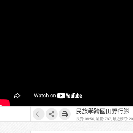
民族學跨國田野行腳－
長度: 08:56,
瀏覽: 787,
最近修訂: 202