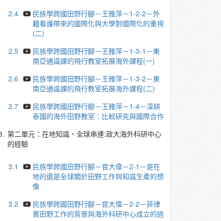
2.4
民族學跨國田野行腳－王雅萍－1-2-2－外
籍看護帶來的國際化與大學對國際化的重視
(二)
2.5
民族學跨國田野行腳－王雅萍－1-3-1－東
南亞通識課的飛行教室拓展海外課程(一)
2.6
民族學跨國田野行腳－王雅萍－1-3-2－東
南亞通識課的飛行教室拓展海外課程(二)
2.7
民族學跨國田野行腳－王雅萍－1-4－深耕
泰國的海外田野教室：比較研究與國際合作
3.
第二單元：在地知識、全球串連:政大海外科研中心
的經驗
3.1
民族學跨國田野行腳－官大偉－2-1－是在
地的還是全球關於田野工作與知識生產的想
像
3.2
民族學跨國田野行腳－官大偉－2-2－菲律
賓田野工作的背景與海外科研中心成立的過