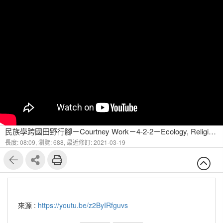
民族學跨國田野行腳－Courtney Work－4-2-2－Ecology, Religion, and Development Field Sites Aural(2)
長度: 08:09,
瀏覽: 688,
最近修訂: 2021-03-19
來源 :
https://youtu.be/z2ByIRfguvs