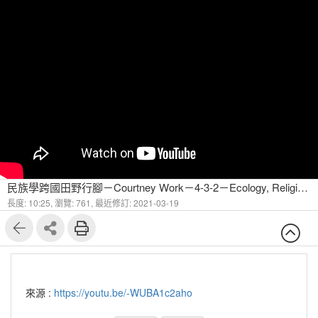
民族學跨國田野行腳－Courtney Work－4-3-2－Ecology, Religion, and Development Field Sites Prey Lang(2)
長度: 10:25,
瀏覽: 761,
最近修訂: 2021-03-19
來源 :
https://youtu.be/-WUBA1c2aho