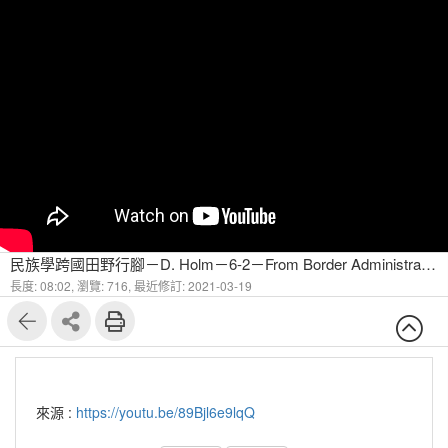
民族學跨國田野行腳－D. Holm－6-2－From Border Administration to Border Area to Border Region Field Investigation
長度: 08:02,
瀏覽: 716,
最近修訂: 2021-03-19
來源 :
https://youtu.be/89Bjl6e9lqQ