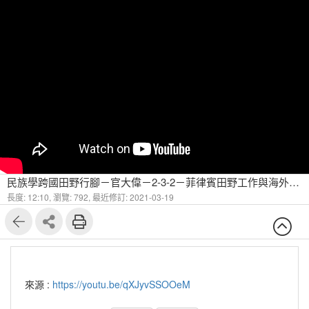
民族學跨國田野行腳－官大偉－2-3-2－菲律賓田野工作與海外科研中心的成果回顧(二)
長度: 12:10,
瀏覽: 792,
最近修訂: 2021-03-19
來源 :
https://youtu.be/qXJyvSSOOeM