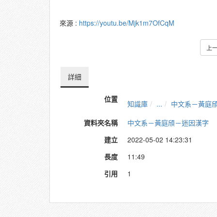
來源 :
https://youtu.be/Mjk1m7OfCqM
上
詳細
位置
知識庫
...
中文系－黃庭
資料夾名稱
中文系－黃庭頎－迷因漢字
建立
2022-05-02 14:23:31
長度
11:49
引用
1