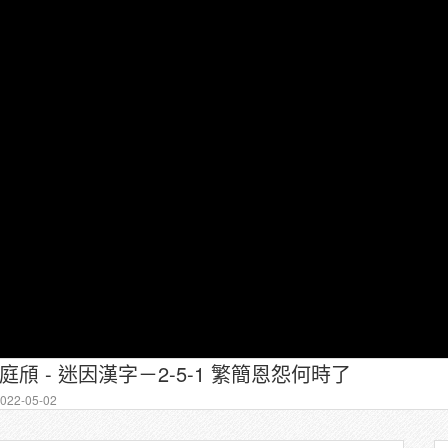
 黃庭頎 - 迷因漢字－2-5-1 繁簡恩怨何時了
22-05-02