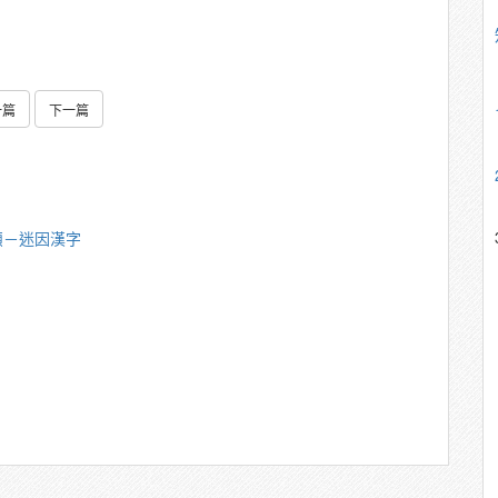
一篇
下一篇
頎－迷因漢字