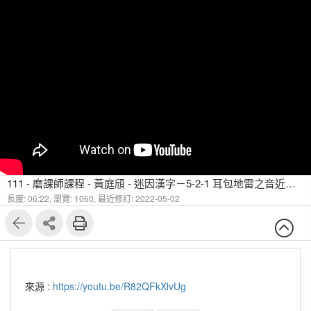
111 - 磨課師課程 - 黃庭頎 - 迷因漢字－5-2-1 耳包地雷之音近訛誤（一）
長度: 06:22,
瀏覽: 1060,
最近修訂: 2022-05-02
來源 :
https://youtu.be/R82QFkXlvUg