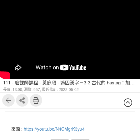
111 - 磨課師課程 - 黃庭頎 - 迷因漢字－3-3 古代的 hastag：加裝意符
長度: 13:00,
瀏覽: 957,
最近修訂: 2022-05-02
來源 :
https://youtu.be/N4CMgrK3yu4