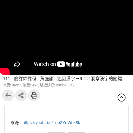
111 - 磨課師課程 - 黃庭頎 - 迷因漢字－6-4-2 洞察漢字的關鍵：字與詞（二）
長度: 06:27,
瀏覽: 957,
最近修訂: 2022-05-17
來源 :
https://youtu.be/1ue2YnWbk8k