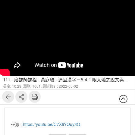
111 - 磨課師課程 - 黃庭頎 - 迷因漢字－5-4-1 眼太殘之脫文與倒文（一）
長度: 10:29,
瀏覽: 1001,
最近修訂: 2022-05-02
來源 :
https://youtu.be/C7XIiYQuy3Q