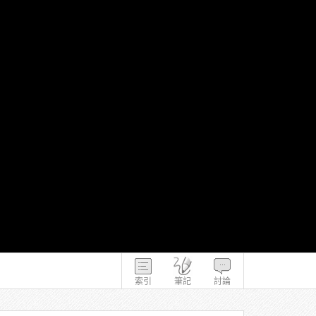
索引
筆記
討論