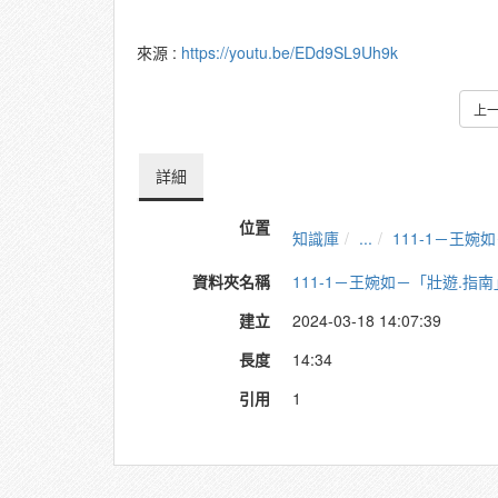
來源 :
https://youtu.be/EDd9SL9Uh9k
上
詳細
位置
知識庫
...
111-1－王
資料夾名稱
111-1－王婉如－「壯遊.
建立
2024-03-18 14:07:39
長度
14:34
引用
1