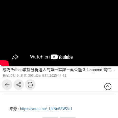
成為Python數據分析達人的第一堂課－蔡炎龍 3-4 append 幫忙建立串列
長度: 04:19,
瀏覽: 303,
最近修訂: 2025-11-12
來源 :
https://youtu.be/_UzNn53WG1I