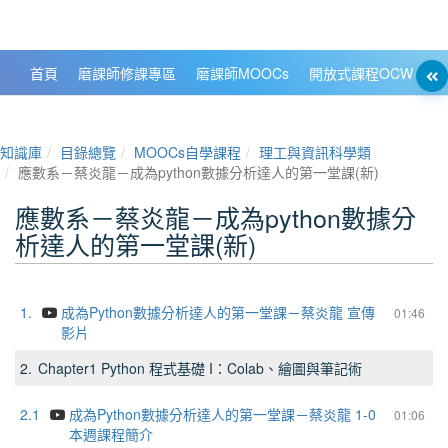
政大數位知識城 NCCU DKB
首頁
磨課師修課專區
磨課師MOOCs
開放式課程OCW
大
知識庫
目錄總覽
MOOCs自學課程
理工與資訊科學類
應數系－蔡炎龍－成為python數據分析達人的第一堂課(新)
應數系－蔡炎龍－成為python數據分
析達人的第一堂課(新)
1.
成為Python數據分析達人的第一堂課－蔡炎龍 宣傳
01:46
影片
2.
Chapter1 Python 程式基礎 I：Colab、繪圖與筆記術
2.1
成為Python數據分析達人的第一堂課－蔡炎龍 1-0
01:06
本週課程簡介