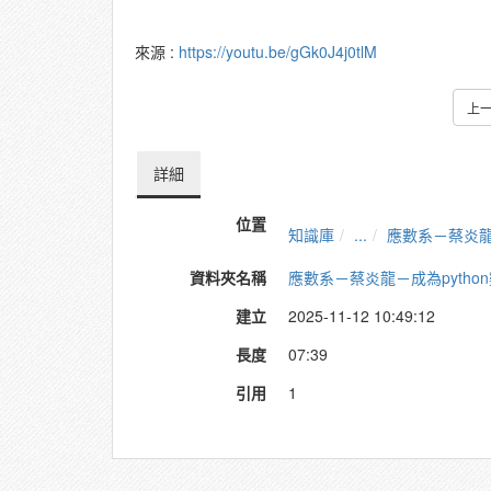
來源 :
https://youtu.be/gGk0J4j0tlM
上
詳細
位置
知識庫
...
應數系－蔡炎龍
資料夾名稱
應數系－蔡炎龍－成為pytho
建立
2025-11-12 10:49:12
長度
07:39
引用
1