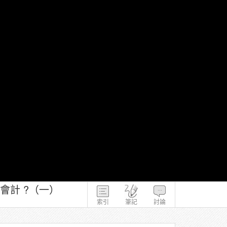
 會計 ?（一）
索引
筆記
討論