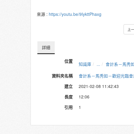
來源 :
https://youtu.be/9IykttPhaxg
上
詳細
位置
知識庫
...
會計系－馬秀
資料夾名稱
會計系－馬秀如－歡迎光臨會
建立
2021-02-08 11:42:43
長度
12:06
引用
1