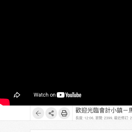
歡迎光臨會計小鎮－馬秀如
長度: 12:06,
瀏覽: 2399,
最近修訂: 20