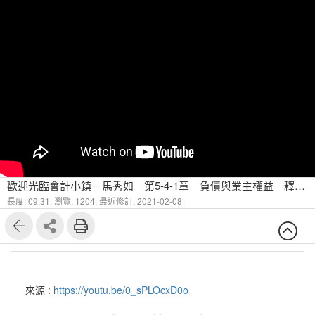
歡迎光臨會計小鎮－馬秀如 第5-4-1章 負債與業主權益 釋例：特別股：高鐵vs彰銀（一）
長度: 09:31,
瀏覽: 1204,
最近修訂: 2021-02-08
來源 :
https://youtu.be/0_sPLOcxD0o