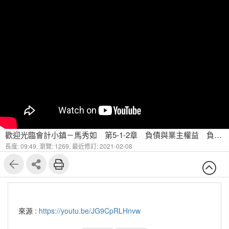
歡迎光臨會計小鎮－馬秀如 第5-1-2章 負債與業主權益 負債及其會計處理（二）
長度: 09:49,
瀏覽: 1269,
最近修訂: 2021-02-08
來源 :
https://youtu.be/JG9CpRLHnvw