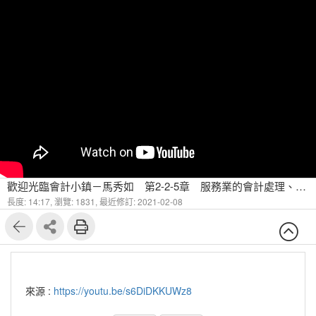
歡迎光臨會計小鎮－馬秀如 第2-2-5章 服務業的會計處理、借貸法則與會計循環 借貸法則（五）
長度: 14:17,
瀏覽: 1831,
最近修訂: 2021-02-08
來源 :
https://youtu.be/s6DiDKKUWz8