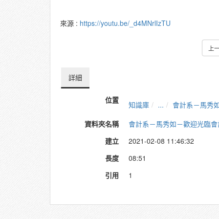
來源 :
https://youtu.be/_d4MNrlIzTU
上
詳細
位置
知識庫
...
會計系－馬秀
資料夾名稱
會計系－馬秀如－歡迎光臨會
建立
2021-02-08 11:46:32
長度
08:51
引用
1