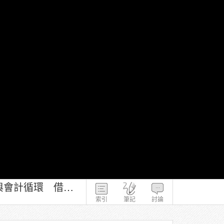
歡迎光臨會計小鎮－馬秀如 第2-2-3章 服務業的會計處理、借貸法則與會計循環 借貸法則（三）
索引
筆記
討論