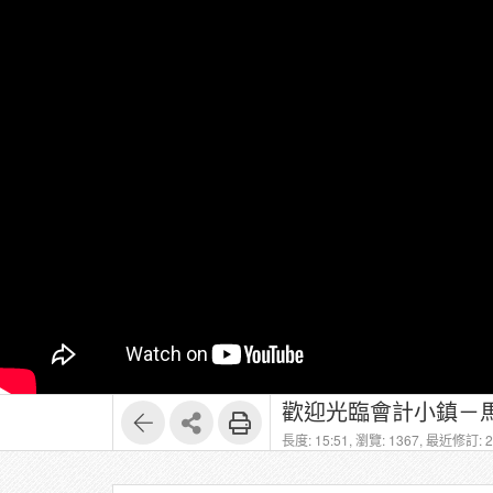
歡迎光臨會計小鎮－馬
長度: 15:51,
瀏覽: 1367,
最近修訂: 20