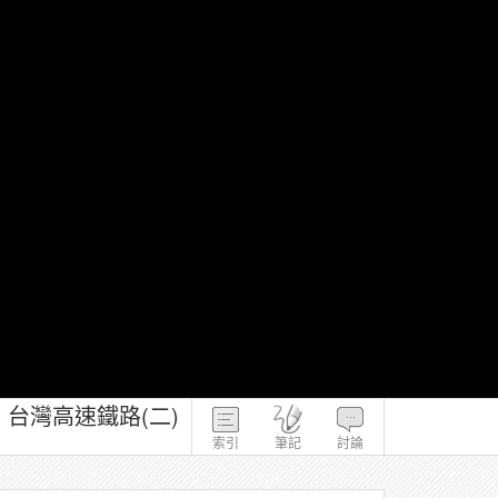
台灣高速鐵路(二)
索引
筆記
討論