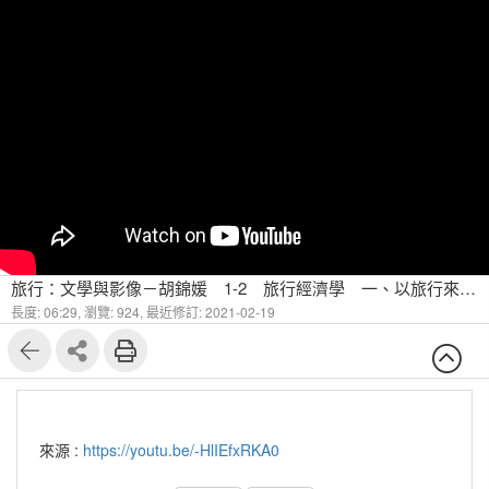
旅行：文學與影像－胡錦媛 1-2 旅⾏經濟學 ⼀、以旅⾏來比喻⼈⽣：⼈⽣如旅
長度: 06:29,
瀏覽: 924,
最近修訂: 2021-02-19
來源 :
https://youtu.be/-HlIEfxRKA0