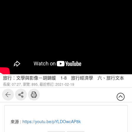
旅行：文學與影像－胡錦媛 1-8 旅⾏經濟學 六、旅⾏文本
長度: 07:27,
瀏覽: 895,
最近修訂: 2021-02-19
來源 :
https://youtu.be/pYLDOwcAP8k