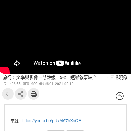
旅行：文學與影像－胡錦媛 9-2 返鄉敘事缺席 二、三毛現象
長度: 06:55,
瀏覽: 909,
最近修訂: 2021-02-19
來源 :
https://youtu.be/pUyMA7hXnOE