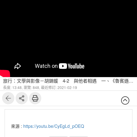
旅行：文學與影像－胡錦媛 4-2 與他者相遇 ⼀、《魯賓遜漂流記》
長度: 13:48,
瀏覽: 848,
最近修訂: 2021-02-19
來源 :
https://youtu.be/CyEgLd_pOEQ