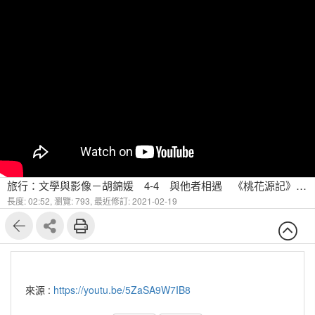
旅行：文學與影像－胡錦媛 4-4 與他者相遇 《桃花源記》故事動畫
長度: 02:52,
瀏覽: 793,
最近修訂: 2021-02-19
來源 :
https://youtu.be/5ZaSA9W7IB8