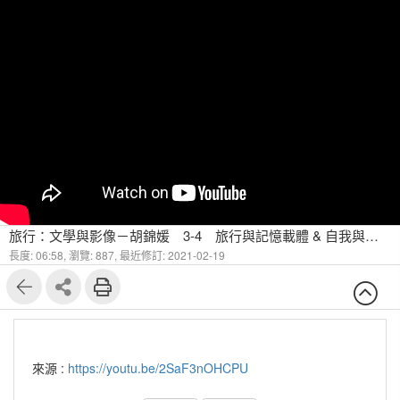
旅行：文學與影像－胡錦媛 3-4 旅⾏與記憶載體 & ⾃我與他者 三、旅遊符號終結旅遊？
長度: 06:58,
瀏覽: 887,
最近修訂: 2021-02-19
來源 :
https://youtu.be/2SaF3nOHCPU