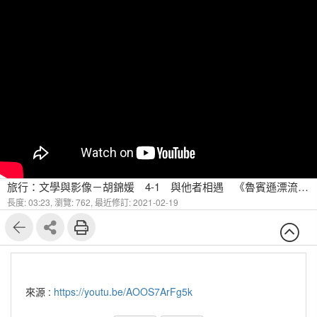
旅行：文學與影像－胡錦媛 4-1 與他者相遇 《魯賓遜漂流記》故事動畫
長度: 03:23,
瀏覽: 762,
最近修訂: 2021-02-19
來源 :
https://youtu.be/AOOS7ArFg5k