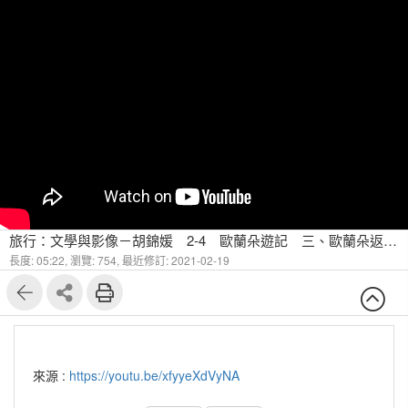
旅行：文學與影像－胡錦媛 2-4 歐蘭朵遊記 三、歐蘭朵返鄉回家
長度: 05:22,
瀏覽: 754,
最近修訂: 2021-02-19
來源 :
https://youtu.be/xfyyeXdVyNA