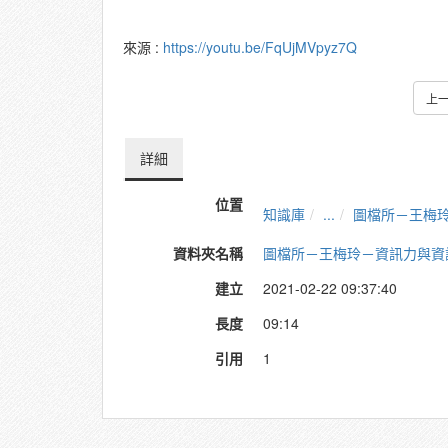
來源 :
https://youtu.be/FqUjMVpyz7Q
上
詳細
位置
知識庫
...
圖檔所－王梅
資料夾名稱
圖檔所－王梅玲－資訊力與資
建立
2021-02-22 09:37:40
長度
09:14
引用
1