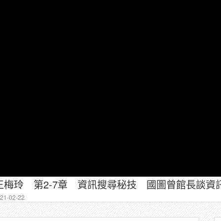
梅玲 第2-7章 資訊搜尋秘技 國圖曾館長談資
1-02-22