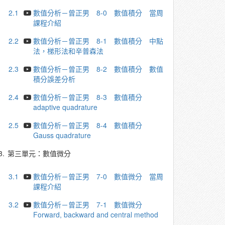
2.1
數值分析－曾正男 8-0 數值積分 當周
課程介紹
2.2
數值分析－曾正男 8-1 數值積分 中點
法，梯形法和辛普森法
2.3
數值分析－曾正男 8-2 數值積分 數值
積分誤差分析
2.4
數值分析－曾正男 8-3 數值積分
adaptive quadrature
2.5
數值分析－曾正男 8-4 數值積分
Gauss quadrature
3.
第三單元：數值微分
3.1
數值分析－曾正男 7-0 數值微分 當周
課程介紹
3.2
數值分析－曾正男 7-1 數值微分
Forward, backward and central method