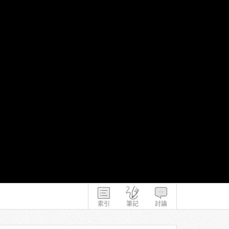
索引
筆記
討論