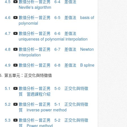
4.5
數值分析－曾正男 6-4 差值法
Neville's algorithm
4.6
數值分析－曾正男 6-5 差值法 basis of
polynomial
4.7
數值分析－曾正男 6-6 差值法
uniqueness of polynomial interpolation
4.8
數值分析－曾正男 6-7 差值法 Newton
interpolation
4.9
數值分析－曾正男 6-8 差值法 B spline
5.
第五單元：正交化與特徵值
5.1
數值分析－曾正男 5-0 正交化與特徵
質 當週課程介紹
5.2
數值分析－曾正男 5-1 正交化與特徵
質 inverse power method
5.3
數值分析－曾正男 5-2 正交化與特徵
質 Power method