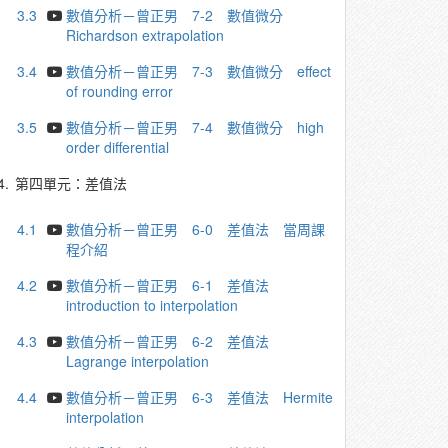
3.3
數值分析－曾正男 7-2 數值微分
Richardson extrapolation
3.4
數值分析－曾正男 7-3 數值微分 effect
of rounding error
3.5
數值分析－曾正男 7-4 數值微分 high
order differential
4.
第四單元：差值法
4.1
數值分析－曾正男 6-0 差值法 當周課
程介紹
4.2
數值分析－曾正男 6-1 差值法
introduction to interpolation
4.3
數值分析－曾正男 6-2 差值法
Lagrange interpolation
4.4
數值分析－曾正男 6-3 差值法 Hermite
interpolation