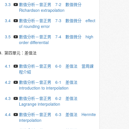
3.3
數值分析－曾正男 7-2 數值微分
Richardson extrapolation
3.4
數值分析－曾正男 7-3 數值微分 effect
of rounding error
3.5
數值分析－曾正男 7-4 數值微分 high
order differential
4.
第四單元：差值法
4.1
數值分析－曾正男 6-0 差值法 當周課
程介紹
4.2
數值分析－曾正男 6-1 差值法
introduction to interpolation
4.3
數值分析－曾正男 6-2 差值法
Lagrange interpolation
4.4
數值分析－曾正男 6-3 差值法 Hermite
interpolation