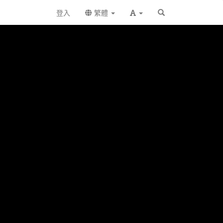
登入
繁體