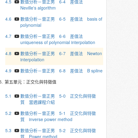
4.5
數值分析－曾正男 6-4 差值法
Neville's algorithm
4.6
數值分析－曾正男 6-5 差值法 basis of
polynomial
4.7
數值分析－曾正男 6-6 差值法
uniqueness of polynomial interpolation
4.8
數值分析－曾正男 6-7 差值法 Newton
interpolation
4.9
數值分析－曾正男 6-8 差值法 B spline
5.
第五單元：正交化與特徵值
5.1
數值分析－曾正男 5-0 正交化與特徵
質 當週課程介紹
5.2
數值分析－曾正男 5-1 正交化與特徵
質 inverse power method
5.3
數值分析－曾正男 5-2 正交化與特徵
質 Power method