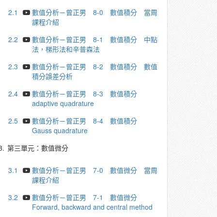
2.1
數值分析－曾正男 8-0 數值積分 當周
課程介紹
2.2
數值分析－曾正男 8-1 數值積分 中點
法，梯形法和辛普森法
2.3
數值分析－曾正男 8-2 數值積分 數值
積分誤差分析
2.4
數值分析－曾正男 8-3 數值積分
adaptive quadrature
2.5
數值分析－曾正男 8-4 數值積分
Gauss quadrature
3.
第三單元：數值微分
3.1
數值分析－曾正男 7-0 數值微分 當周
課程介紹
3.2
數值分析－曾正男 7-1 數值微分
Forward, backward and central method