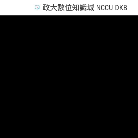
政大數位知識城 NCCU DKB