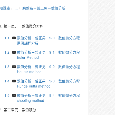
知識庫
...
應數系－曾正男－數值分析
1.
第一單元：數值微分方程
1.1
數值分析－曾正男 9-0 數值微分方程
當周課程介紹
1.2
數值分析－曾正男 9-1 數值微分方程
Euler Method
1.3
數值分析－曾正男 9-2 數值微分方程
Heun's method
1.4
數值分析－曾正男 9-3 數值微分方程
Runge Kutta method
1.5
數值分析－曾正男 9-4 數值微分方程
shooting method
2.
第二單元：數值積分