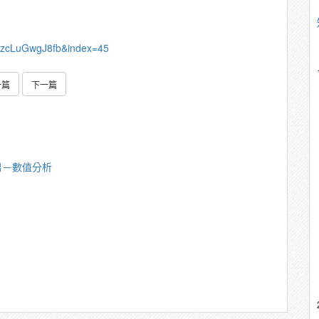
zcLuGwgJ8fb&index=45
一篇
下一篇
男－數值分析