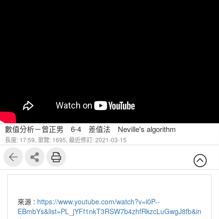
數值分析－曾正男 6-4 差值法 Neville's algorithm
長度: 17:59,
瀏覽: 1695,
最近修訂: 2021-03-15
來源 :
https://www.youtube.com/watch?v=i0P--
EBmbYs&list=PL_jYFf1nkT3RSW7b4zhfRkzcLuGwgJ8fb&in