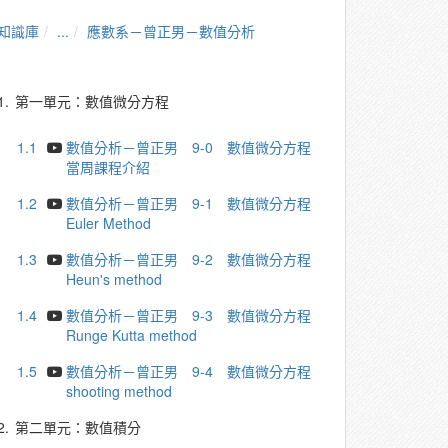
知識庫
...
應數系－曾正男－數值分析
1.
第一單元：數值微分方程
1.1
數值分析－曾正男 9-0 數值微分方程
當周課程介紹
1.2
數值分析－曾正男 9-1 數值微分方程
Euler Method
1.3
數值分析－曾正男 9-2 數值微分方程
Heun's method
1.4
數值分析－曾正男 9-3 數值微分方程
Runge Kutta method
1.5
數值分析－曾正男 9-4 數值微分方程
shooting method
2.
第二單元：數值積分