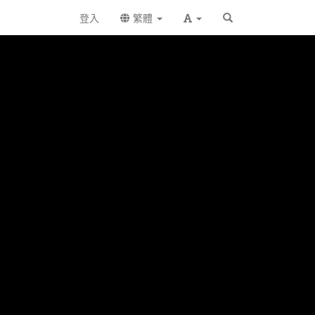
登入
繁體