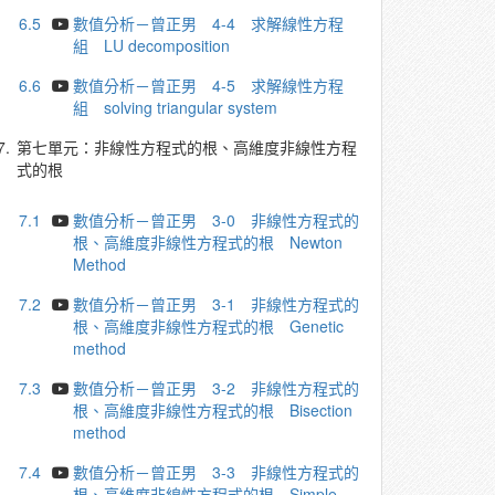
6.5
數值分析－曾正男 4-4 求解線性方程
組 LU decomposition
6.6
數值分析－曾正男 4-5 求解線性方程
組 solving triangular system
7.
第七單元：非線性方程式的根、高維度非線性方程
式的根
7.1
數值分析－曾正男 3-0 非線性方程式的
根、高維度非線性方程式的根 Newton
Method
7.2
數值分析－曾正男 3-1 非線性方程式的
根、高維度非線性方程式的根 Genetic
method
7.3
數值分析－曾正男 3-2 非線性方程式的
根、高維度非線性方程式的根 Bisection
method
7.4
數值分析－曾正男 3-3 非線性方程式的
根、高維度非線性方程式的根 Simple