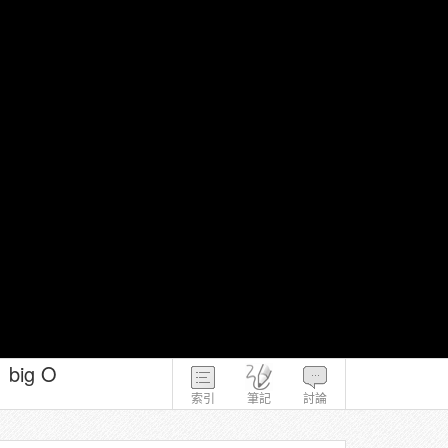
ig O
索引
筆記
討論