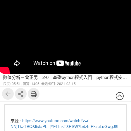
數值分析－曾正男 2-0 基礎python程式入門 python程式安裝教學
長度: 05:51,
瀏覽: 1405,
最近修訂: 2021-03-15
來源 :
https://www.youtube.com/watch?v=r-
NNjTkzTBQ&list=PL_jYFf1nkT3RSW7b4zhfRkzcLuGwgJ8f