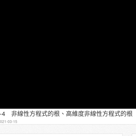
21-03-15