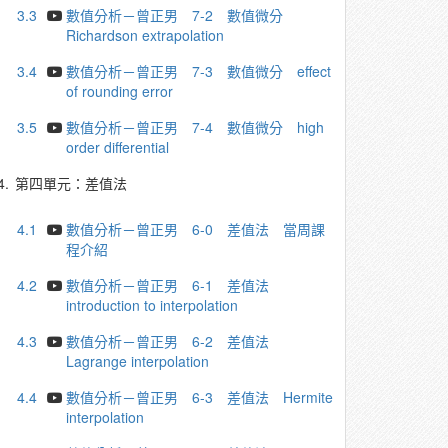
3.3
數值分析－曾正男 7-2 數值微分
Richardson extrapolation
3.4
數值分析－曾正男 7-3 數值微分 effect
of rounding error
3.5
數值分析－曾正男 7-4 數值微分 high
order differential
4.
第四單元：差值法
4.1
數值分析－曾正男 6-0 差值法 當周課
程介紹
4.2
數值分析－曾正男 6-1 差值法
introduction to interpolation
4.3
數值分析－曾正男 6-2 差值法
Lagrange interpolation
4.4
數值分析－曾正男 6-3 差值法 Hermite
interpolation