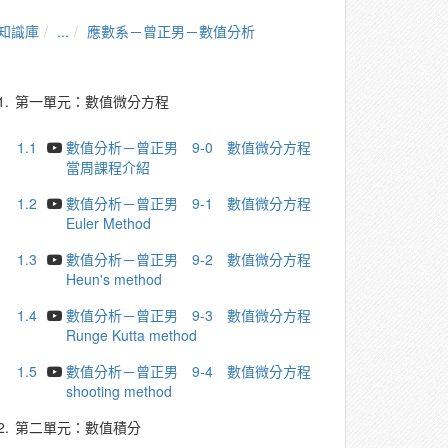
知識庫
...
應數系－曾正男－數值分析
1.
第一單元：數值微分方程
1.1
數值分析－曾正男 9-0 數值微分方程
當周課程介紹
1.2
數值分析－曾正男 9-1 數值微分方程
Euler Method
1.3
數值分析－曾正男 9-2 數值微分方程
Heun's method
1.4
數值分析－曾正男 9-3 數值微分方程
Runge Kutta method
1.5
數值分析－曾正男 9-4 數值微分方程
shooting method
2.
第二單元：數值積分