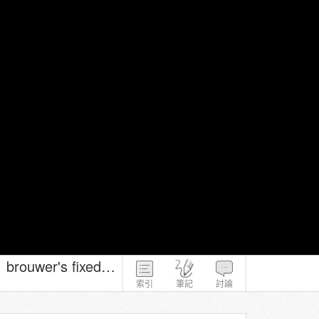
數值分析－曾正男 3-4 非線性方程式的根、高維度非線性方程式的根 brouwer's fixed point theorem
索引
筆記
討論